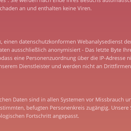
es“. Sie werden nach Ende Ihres Besuchs automatisch
chaden an und enthalten keine Viren.
k, einen datenschutzkonformen Webanalysedienst der
Daten ausschließlich anonymisiert - Das letzte Byte Ih
odass eine Personenzuordnung über die IP-Adresse nic
nserem Dienstleister und werden nicht an Drittfirmen
ichen Daten sind in allen Systemen vor Missbrauch u
estimmten, befugten Personenkreis zugängig. Unser
ogischen Fortschritt angepasst.