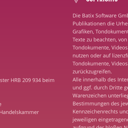
Die Batix Software GmbH
Publikationen die Urh
Grafiken, Tondokumen
Texte zu beachten, von i
Tondokumente, Videos
nutzen oder auf lizenzf
Tondokumente, Videos
zurückzugreifen.
Alle innerhalb des In
ister HRB 209 934 beim
und ggf. durch Dritte 
Warenzeichen unterlie
Bestimmungen des jewe
e
Kennzeichenrechts und
nd Handelskammer
jeweiligen eingetragen
aufgrund der bloßen N