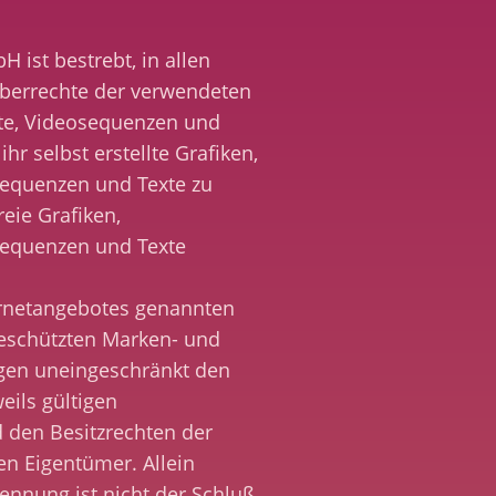
 ist bestrebt, in allen
eberrechte der verwendeten
te, Videosequenzen und
hr selbst erstellte Grafiken,
equenzen und Texte zu
reie Grafiken,
equenzen und Texte
ternetangebotes genannten
geschützten Marken- und
gen uneingeschränkt den
ils gültigen
 den Besitzrechten der
en Eigentümer. Allein
ennung ist nicht der Schluß